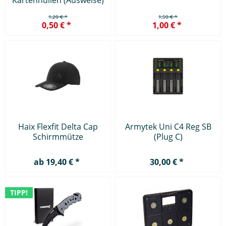
1,20 € *
1,50 € *
0,50 € *
1,00 € *
Haix Flexfit Delta Cap
Armytek Uni C4 Reg SB
Schirmmütze
(Plug C)
ab 19,40 € *
30,00 € *
TIPP!