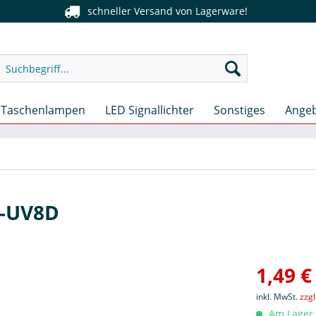
schneller Versand von Lagerware!
Taschenlampen
LED Signallichter
Sonstiges
Ange
G-UV8D
1,49 €
inkl. MwSt.
zzg
Am Lager, 