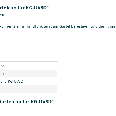
telclip für KG-UV8D"
V8D
können Sie Ihr Handfunkgerät am Gürtel befestigen und damit imm
rz
un
lclip KG-UV8D
ürtelclip für KG-UV8D"