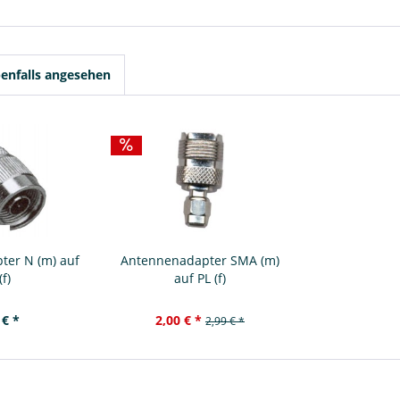
enfalls angesehen
ter N (m) auf
Antennenadapter SMA (m)
(f)
auf PL (f)
 € *
2,00 € *
2,99 € *