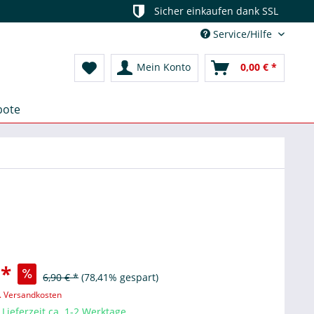
Sicher einkaufen dank SSL
Service/Hilfe
Mein Konto
0,00 € *
bote
 *
6,90 € *
(78,41% gespart)
l. Versandkosten
Lieferzeit ca. 1-2 Werktage