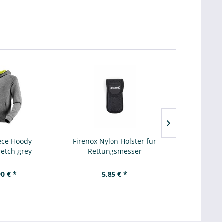
eece Hoody
Firenox Nylon Holster für
ORCATORCH H
retch grey
Rettungsmesser
T
90 € *
5,85 € *
35,00 €