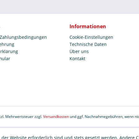
s
Informationen
 Zahlungsbedingungen
Cookie-Einstellungen
lehrung
Technische Daten
rklärung
Über uns
mular
Kontakt
etzl. Mehrwertsteuer zzgl.
Versandkosten
und ggf. Nachnahmegebühren, wenn nic
 der Website erforderlich sind und stets gesetzt werden. Andere C