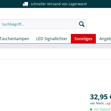
schneller Versand von Lagerware!
Taschenlampen
LED Signallichter
Sonstiges
Angeb
32,95 
inkl. MwSt.
zzg
Im Zulauf 