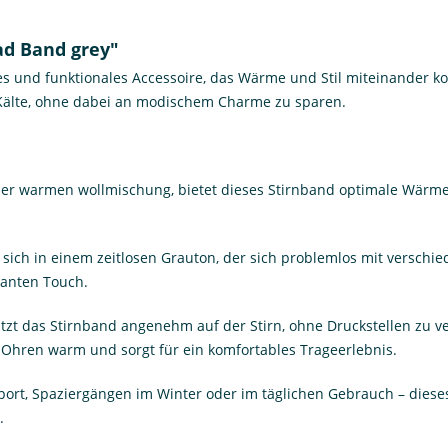
ad Band grey"
ges und funktionales Accessoire, das Wärme und Stil miteinander k
r Kälte, ohne dabei an modischem Charme zu sparen.
ner warmen wollmischung, bietet dieses Stirnband optimale Wärmei
sich in einem zeitlosen Grauton, der sich problemlos mit verschie
ganten Touch.
itzt das Stirnband angenehm auf der Stirn, ohne Druckstellen zu 
 Ohren warm und sorgt für ein komfortables Trageerlebnis.
rt, Spaziergängen im Winter oder im täglichen Gebrauch – dieses
.