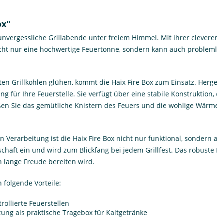
ox"
unvergessliche Grillabende unter freiem Himmel. Mit ihrer cleveren 
cht nur eine hochwertige Feuertonne, sondern kann auch probleml
n Grillkohlen glühen, kommt die Haix Fire Box zum Einsatz. Herge
ng für Ihre Feuerstelle. Sie verfügt über eine stabile Konstruktion,
ießen Sie das gemütliche Knistern des Feuers und die wohlige Wär
 Verarbeitung ist die Haix Fire Box nicht nur funktional, sondern 
haft ein und wird zum Blickfang bei jedem Grillfest. Das robuste M
n lange Freude bereiten wird.
 folgende Vorteile:
ollierte Feuerstellen
zung als praktische Tragebox für Kaltgetränke