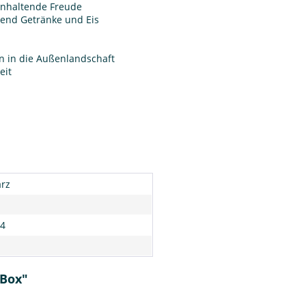
 anhaltende Freude
end Getränke und Eis
n in die Außenlandschaft
eit
rz
4
 Box"