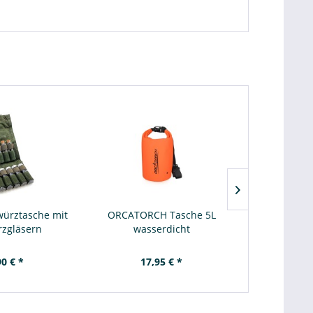
ürztasche mit
ORCATORCH Tasche 5L
Powerflare P
zgläsern
wasserdicht
Sig
90 € *
17,95 € *
25