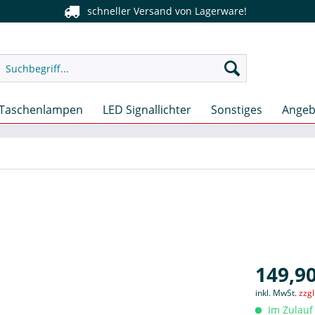
schneller Versand von Lagerware!
Taschenlampen
LED Signallichter
Sonstiges
Angeb
149,90
inkl. MwSt.
zzg
Im Zulauf 