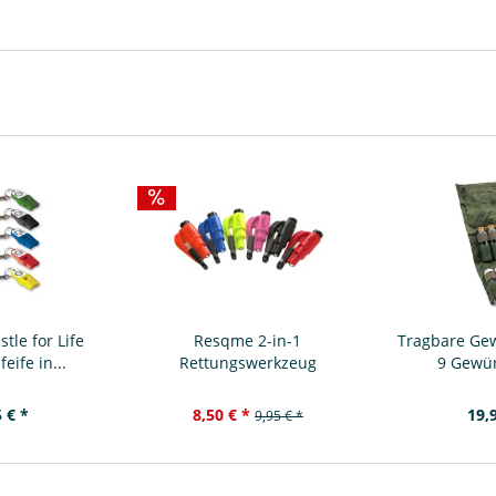
le for Life
Resqme 2-in-1
Tragbare Gew
eife in...
Rettungswerkzeug
9 Gewür
 € *
8,50 € *
19,
9,95 € *