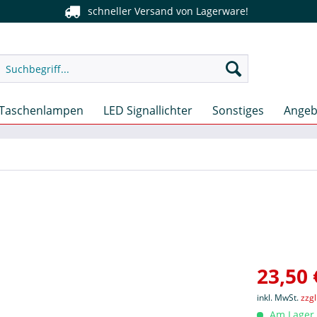
schneller Versand von Lagerware!
Taschenlampen
LED Signallichter
Sonstiges
Angeb
23,50 
inkl. MwSt.
zzg
Am Lager, 